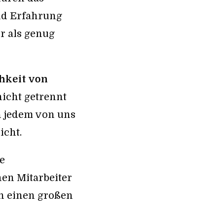
nd Erfahrung
r als genug
chkeit von
nicht getrennt
n jedem von uns
icht.
e
en Mitarbeiter
n einen großen