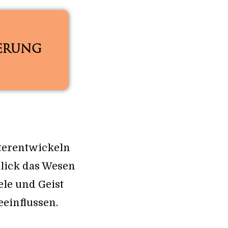
ERUNG
iterentwickeln
blick das Wesen
ele und Geist
eeinflussen.