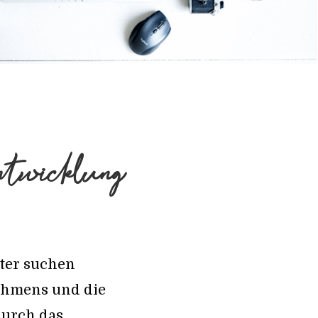
ntwicklung
iter suchen
ehmens und die
durch das