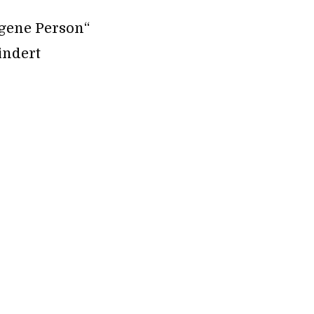
igene Person“
indert