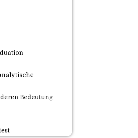
t
iduation
nalytische
 deren Bedeutung
test