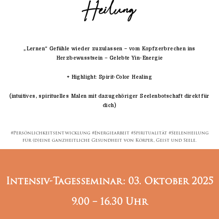
Heilung
„Lernen“ Gefühle wieder zuzulassen – vom Kopfzerbrechen ins
Herzbewusstsein – Gelebte Yin-Energie
+ Highlight: Spirit-Color Healing
(intuitives, spirituelles Malen mit dazugehöriger Seelenbotschaft direkt für
dich)
#Persönlichkeitsentwicklung #Energiearbeit #Spiritualität #Seelenheilung
für (d)eine ganzheitliche Gesundheit von Körper, Geist und Seele.
Intensiv-Tagesseminar: 03. Oktober 2025
9.00 – 16.30 Uhr