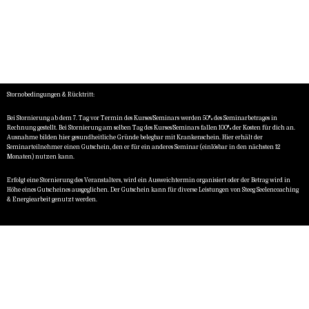
Stornobedingungen & Rücktritt:
Bei Stornierung ab dem 7. Tag vor Termin des Kurses/Seminars werden 50% des Seminarbetrages in
Rechnung gestellt. Bei Stornierung am selben Tag des Kurses/Seminars fallen 100% der Kosten für dich an.
Ausnahme bilden hier gesundheitliche Gründe belegbar mit Krankenschein. Hier erhält der
Seminarteilnehmer einen Gutschein, den er für ein anderes Seminar (einlösbar in den nächsten 12
Monaten) nutzen kann.
Erfolgt eine Stornierung des Veranstalters, wird ein Ausweichtermin organisiert oder der Betrag wird in
Höhe eines Gutscheines ausgeglichen. Der Gutschein kann für diverse Leistungen von Steeg Seelencoaching
& Energiearbeit genutzt werden.