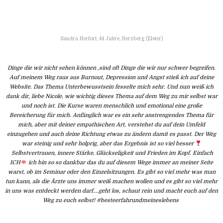
Sandra Herfort, 44 Jahre, Herzberg (Elster)
Dinge die wir nicht sehen können ,sind oft Dinge die wir nur schwer begreifen.
Auf meinem Weg raus aus Burnout, Depression und Angst stieß ich auf deine
Website. Das Thema Unterbewusstsein fesselte mich sehr. Und nun weiß ich
dank dir, liebe Nicole, wie wichtig dieses Thema auf dem Weg zu mir selbst war
und noch ist. Die Kurse waren menschlich und emotional eine große
Bereicherung für mich. Anfänglich war es ein sehr anstrengendes Thema für
mich, aber mit deiner empathischen Art, verstehst du auf dein Umfeld
einzugehen und auch deine Richtung etwas zu ändern damit es passt. Der Weg
war steinig und sehr holprig, aber das Ergebnis ist so viel besser
Selbstvertrauen, innere Stärke, Glückseligkeit und Frieden im Kopf. Einfach
ICH
ich bin so so dankbar das du auf diesem Wege immer an meiner Seite
warst, ob im Seminar oder den Einzelsitzungen. Es gibt so viel mehr was man
tun kann, als die Ärzte uns immer weiß machen wollen und es gibt so viel mehr
in uns was entdeckt werden darf….geht los, schaut rein und macht euch auf den
Weg zu euch selbst! #besteerfahrundmeineslebens