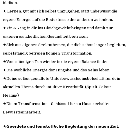
bleiben.
★ Lernen, gut mit sich selbst umzugehen, statt unbewusst die
eigene Energie auf die Bedürfnisse der anderen zu lenken.
★Yin & Yang in dir ins Gleichgewicht bringen und damit zur
eigenen ganzheitlichen Gesundheit beitragen.
★Sich aus eigenen Seelenthemen, die dich schon länger begleiten,
selbstständig befreien können. Transformation.
★Vom ständigen Tun wieder in die eigene Balance finden.
★Die weibliche Energie der Hingabe und des Seins leben.
★Deine selbst gestaltete Unterbewusstseinsbotschaft für dein
aktuelles Thema durch intuitive Kreativität. (Spirit-Colour-
Healing)
★Einen Transformations-Schlüssel für zu Hause erhalten.
Bewusstseinsarbeit.
★𝗚𝗲𝗲𝗿𝗱𝗲𝘁𝗲 𝘂𝗻𝗱 𝗳𝗲𝗶𝗻𝘀𝘁𝗼𝗳𝗳𝗹𝗶𝗰𝗵𝗲 𝗕𝗲𝗴𝗹𝗲𝗶𝘁𝘂𝗻𝗴 𝗱𝗲𝗿 𝗻𝗲𝘂𝗲𝗻 𝗭𝗲𝗶𝘁.