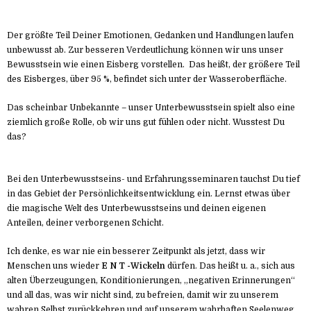
Der größte Teil Deiner Emotionen, Gedanken und Handlungen laufen
unbewusst ab. Zur besseren Verdeutlichung können wir uns unser
Bewusstsein wie einen Eisberg vorstellen. Das heißt, der größere Teil
des Eisberges, über 95 %, befindet sich unter der Wasseroberfläche.
Das scheinbar Unbekannte – unser Unterbewusstsein spielt also eine
ziemlich große Rolle, ob wir uns gut fühlen oder nicht. Wusstest Du
das?
Bei den Unterbewusstseins- und Erfahrungsseminaren tauchst Du tief
in das Gebiet der Persönlichkeitsentwicklung ein. Lernst etwas über
die magische Welt des Unterbewusstseins und deinen eigenen
Anteilen, deiner verborgenen Schicht.
Ich denke, es war nie ein besserer Zeitpunkt als jetzt, dass wir
Menschen uns wieder
E N T -Wickeln
dürfen. Das heißt u. a., sich aus
alten Überzeugungen, Konditionierungen, „negativen Erinnerungen“
und all das, was wir nicht sind, zu befreien, damit wir zu unserem
wahren Selbst zurückkehren und auf unserem wahrhaften Seelenweg