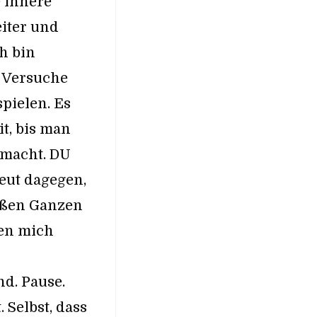
e innere
iter und
ch bin
 Versuche
pielen. Es
it, bis man
 macht. DU
eut dagegen,
roßen Ganzen
gen mich
nd. Pause.
. Selbst, dass