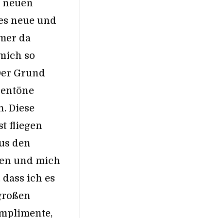
n neuen
ses neue und
mmer da
mich so
 Der Grund
chentöne
. Diese
t fliegen
aus den
en und mich
dass ich es
 großen
mplimente,