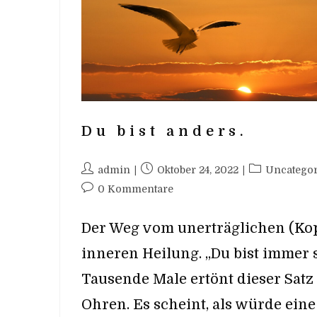
Du bist anders.
Beitrags-
Beitrag
Beitrags-
admin
Oktober 24, 2022
Uncategor
Autor:
veröffentlicht:
Kategorie:
Beitrags-
0 Kommentare
Kommentare:
Der Weg vom unerträglichen (Ko
inneren Heilung. „Du bist immer s
Tausende Male ertönt dieser Satz
Ohren. Es scheint, als würde eine