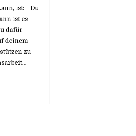
ann, ist: Du
ann ist es
u dafür
auf deinem
stützen zu
nsarbeit…