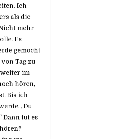
iten. Ich
ers als die
 Nicht mehr
olle. Es
Werde gemocht
 von Tag zu
 weiter im
noch hören,
t. Bis ich
werde. „Du
“ Dann tut es
ehören?