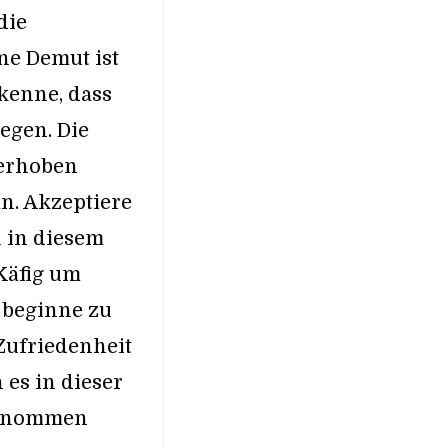
die
e Demut ist
rkenne, dass
legen. Die
 erhoben
n. Akzeptiere
 in diesem
Käfig um
 beginne zu
 Zufriedenheit
 es in dieser
genommen